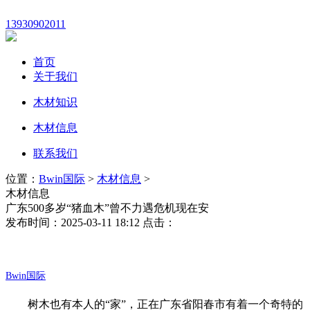
13930902011
首页
关于我们
木材知识
木材信息
联系我们
位置：
Bwin国际
>
木材信息
>
木材信息
广东500多岁“猪血木”曾不力遇危机现在安
发布时间：2025-03-11 18:12 点击：
Bwin国际
树木也有本人的“家”，正在广东省阳春市有着一个奇特的