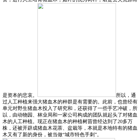
是资本的悲哀。
所以，通
过人工种植来强大猪血木的种群是有需要的。此前，也曾经有
单元对野生猪血木投入了研究和，还获得了一些手艺冲破，所
以，由动物园、林业局和一家公司构成的团队就起头了对猪血
木的人工种植。现正在猪血木的种植树苗曾经达到了20多万
株，还被开辟成猪血木花茶、盆栽等，本就是本地特有的猪血
木又有了新的身份，被当做“城市特色手刺”。