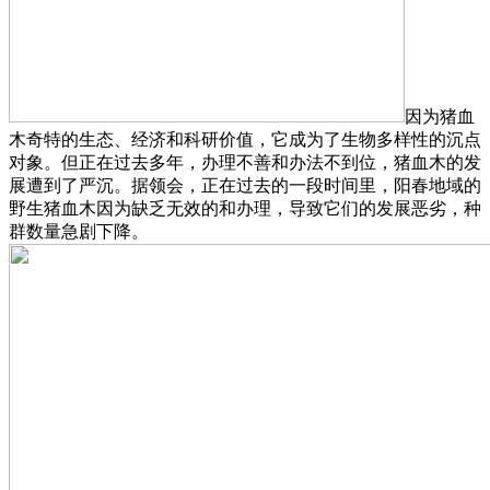
因为猪血
木奇特的生态、经济和科研价值，它成为了生物多样性的沉点
对象。但正在过去多年，办理不善和办法不到位，猪血木的发
展遭到了严沉。据领会，正在过去的一段时间里，阳春地域的
野生猪血木因为缺乏无效的和办理，导致它们的发展恶劣，种
群数量急剧下降。