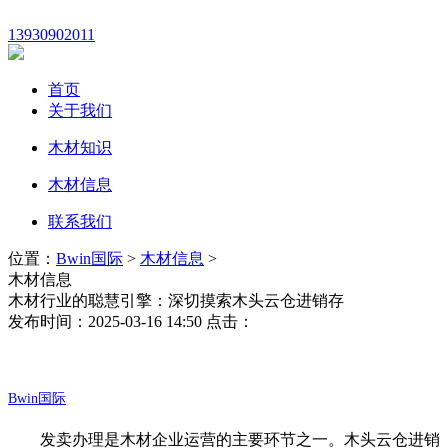
13930902011
首页
关于我们
木材知识
木材信息
联系我们
位置：
Bwin国际
>
木材信息
>
木材信息
木材行业的聪慧引擎：深切摸索木头云仓进销存
发布时间：2025-03-16 14:50 点击：
Bwin国际
发卖办理是木材企业运营的主要环节之一。木头云仓进销