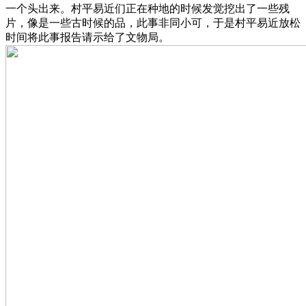
一个头出来。村平易近们正在种地的时候发觉挖出了一些残
片，像是一些古时候的品，此事非同小可，于是村平易近放松
时间将此事报告请示给了文物局。